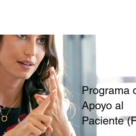
ing, LLC
Home
Our Services
Service-in-a-Box
Programa 
Apoyo al
Paciente (