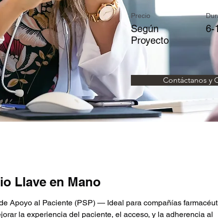
Precio
Dur
Según
6-
Proyecto
Contáctanos y C
cio Llave en Mano
de Apoyo al Paciente (PSP) — Ideal para compañías farmacéut
orar la experiencia del paciente, el acceso, y la adherencia al 