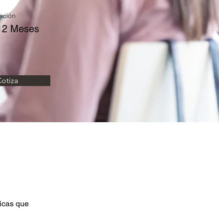
ación
12 Meses
otiza
icas que 