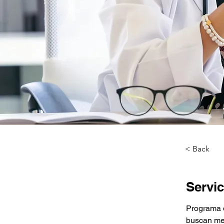
< Back
Servi
Programa 
buscan mej